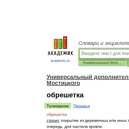
Словари и энциклоп
academic.ru
Универсальный дополнительный практический толковый словарь И. Мостицкого
Универсальный дополнитель
Мостицкого
обрешетка
Толкование
Перевод
обрешетка
строит
.
покрытие
из
деревянных
или
иных
очередь
,
для
настила
кровли
.