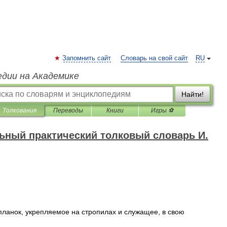
Запомнить сайт
Словарь на свой сайт
RU
едии на Академике
Найти!
Толкования
Переводы
Книги
Игры ⚽
ный практический толковый словарь И.
планок
,
укрепляемое
на
стропилах
и
служащее
,
в
свою