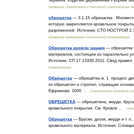
термина: Изделия деревянные Рубрики э
терминов, определений и пояснений строительных 
обрешетка
— 3.1.15 обрешетка : Множест
которую закрепляется кровельное покрыт
разряженной. Источник: СТО НОСТРОЙ 2.
терминов нормативно-технической документации
Обрешетка кровли здания
— обрешетка: 
материалов, состоящее из параллельно ул
Источник: СП 17.13330.2011. Свод правил
терминология
Обрешетка
— обрешётка ж. 1. процесс дей
из обрешетин и стропил, служащая основа
Ефремова. 2000 …
Современный толковый сло
ОБРЕШЕТКА
— обрешетина, жерди, бруск
кровельного покрытия. См. Кровля …
Сель
Обрешетка
— Бруски, доски, жерди и т. п
кровельного материала. Источник: Слова