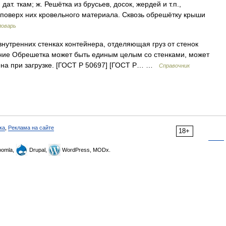
ат. ткам; ж. Решётка из брусьев, досок, жердей и т.п.,
поверх них кровельного материала. Сквозь обрешётку крыши
ловарь
утренних стенках контейнера, отделяющая груз от стенок
ание Обрешетка может быть единым целым со стенками, может
ена при загрузке. [ГОСТ Р 50697] [ГОСТ Р… …
Справочник
ка
,
Реклама на сайте
18+
omla,
Drupal,
WordPress, MODx.