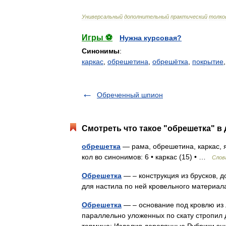
Универсальный
дополнительный
практический
толко
Игры ⚽
Нужна курсовая?
Синонимы
:
каркас
,
обрешетина
,
обрешётка
,
покрытие
Обреченный шпион
Смотреть что такое "обрешетка" в 
обрешетка
— рама, обрешетина, каркас, 
кол во синонимов: 6 • каркас (15) • …
Слов
Обрешетка
— – конструкция из брусков, д
для настила по ней кровельного матери
Обрешетка
— – основание под кровлю из 
параллельно уложенных по скату стропил 