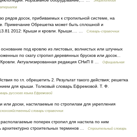
нциклопедии: Абразивное оборудование,… …
Энциклопедия
материалов
во рядов досок, прибиваемых к стропильной системе, на
ие. Примечание Обрешетка может быть сплошной и
13.81 2012: Крыши и кровли. Крыши.… …
Словарь-справочник
основание под кровлю из листовых, волнистых или штучных
оженных по скату стропил деревянных брусков или досок...
. Кровли. Актуализированная редакция СНиП II …
Официальная
ствия по гл. обрешетить 2. Результат такого действия; решетка
нием для крыши. Толковый словарь Ефремовой. Т. Ф.
варь русского языка Ефремовой
и или доски, настилаемые по стропилам для укрепления
скохозяйственный словарь-справочник
., располагаемые поперек стропил для настила по ним
рь архитектурно строительных терминов …
Строительный словарь