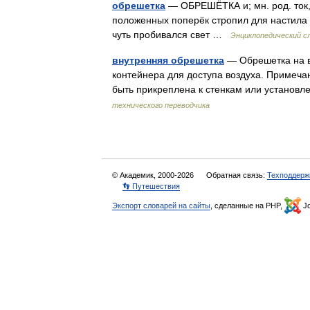
обрешетка
— ОБРЕШЁТКА и; мн. род. ток, д
положенных поперёк стропил для настила 
чуть пробивался свет …
Энциклопедический с
внутренняя обрешетка
— Обрешетка на вн
контейнера для доступа воздуха. Примеч
быть прикреплена к стенкам или установл
технического переводчика
© Академик, 2000-2026
Обратная связь:
Техподдерж
👣 Путешествия
Экспорт словарей на сайты
, сделанные на PHP,
Jo