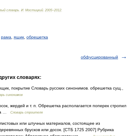
вый
словарь
.
И
.
Мостицкий
.
2005
–
2012
.
,
рама
,
ящик
,
обрешетка
обфусцированный
других словарях:
ящик, покрытие Словарь русских синонимов. обрешетка сущ.,
арь синонимов
осок, жердей и т. п. Обрешетка располагается поперек стропил
ала …
Словарь строителя
листовых или штучных материалов, состоящее из
деревянных брусков или досок. [СТБ 1725 2007] Рубрика